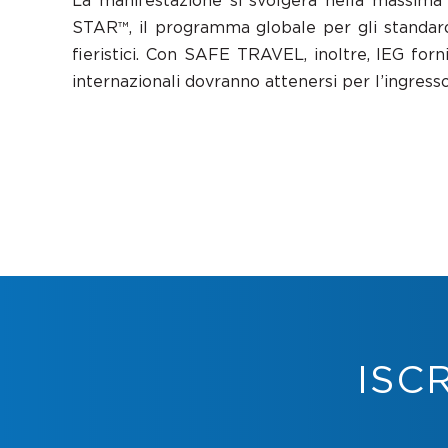
La manifestazione si svolgerà nella massima
STAR™, il programma globale per gli standard in
fieristici. Con SAFE TRAVEL, inoltre, IEG for
internazionali dovranno attenersi per l’ingresso 
ISC