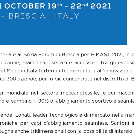
etteria è al Brixia Forum di Brescia per FIMAST 2021, i
produzione, macchinari, servizi e accessori. Tra gli esp
l Made in Italy fortemente improntato all’innovazione ch
rca 300 aziende, per lo più concentrate nel distretto di B
er mondiale nel settore meccanotessile, le cui macchi
mo e bambino, il 90% di abbigliamento sportivo e seamles
nde: Lonati, leader tecnologico e di mercato nella man
troniche per capi d'abbigliamento seamless. Santoni 
ugna anche tridimensionali con la possibilità di intarsio 