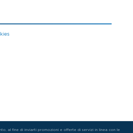
kies
o, al fine di inviarti promozioni e offerte di servizi in linea con le