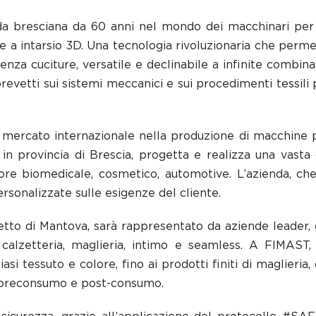
nda bresciana da 60 anni nel mondo dei macchinari per
e a intarsio 3D. Una tecnologia rivoluzionaria che perme
senza cuciture, versatile e declinabile a infinite combina
revetti sui sistemi meccanici e sui procedimenti tessil
 mercato internazionale nella produzione di macchine per
, in provincia di Brescia, progetta e realizza una vast
tore biomedicale, cosmetico, automotive. L’azienda, ch
rsonalizzate sulle esigenze del cliente.
tretto di Mantova, sarà rappresentato da aziende leader
ri calzetteria, maglieria, intimo e seamless. A FIMAST
asi tessuto e colore, fino ai prodotti finiti di maglieria,
lo preconsumo e post-consumo.