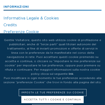
INFORMAZIONI
Informativa Legale & Cookies
Credits
Preferenze Cookie
Gentile Visitatore, questo sito web utilizza cookie di profilazione e
pubblicitari, anche di “terze parti” quali titolari autonomi del
trattamento, al fine di inviarti promozioni e offerte di servizi in
linea con le preferenze da te manifestate nel corso della
navigazione in rete. Puoi accettare questi cookie premendo su
accetta e continua, o cliccare su “impostare le mie preferenze sui
cookie” per impostare le tue preferenze, oppure puoi premere su
rifiuta e continuare. Per maggiori informazioni sulla nostra cookie
policy clicca sul seguente
link
.
Puoi modificare in ogni momento le tue preferenze accedendo alla
sezione “preferenze Cookie” che trovi in fondo alla pagina del sito.
IMPOSTA LE TUE PREFERENZE SUI COOKIE
© ITALIAN EXHIBITION GROUP SpA© All rights reserved - Via
ACCETTA TUTTI I COOKIE E CONTINUA
Emilia 155, 47921 Rimini - CF/PI 00139440408 - Registro